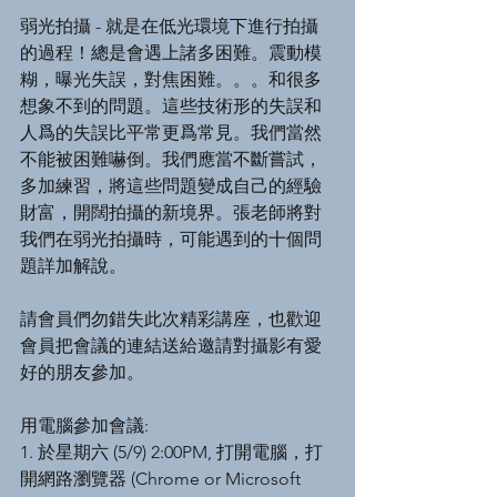
弱光拍攝 - 就是在低光環境下進行拍攝
的過程！總是會遇上諸多困難。震動模
糊，曝光失誤，對焦困難。。。和很多
想象不到的問題。這些技術形的失誤和
人爲的失誤比平常更爲常見。我們當然
不能被困難嚇倒。我們應當不斷嘗試，
多加練習，將這些問題變成自己的經驗
財富，開闊拍攝的新境界。張老師將對
我們在弱光拍攝時，可能遇到的十個問
題詳加解說。
請會員們勿錯失此次精彩講座，也歡迎
會員把會議的連結送給邀請對攝影有愛
好的朋友參加。
用電腦參加會議:
1. 於星期六 (5/9) 2:00PM, 打開電腦，打
開網路瀏覽器 (Chrome or Microsoft 