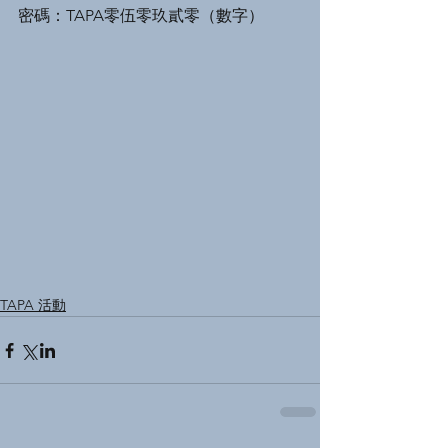
密碼：TAPA零伍零玖貳零（數字）
TAPA 活動