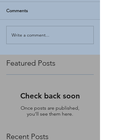
Comments
Write a comment...
Featured Posts
Check back soon
Once posts are published,
you’ll see them here.
Recent Posts