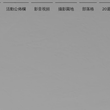
活動公佈欄
影音視頻
攝影園地
部落格
20