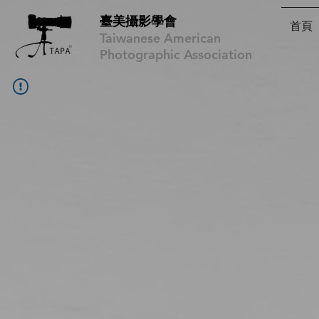
臺美攝影學會
首頁
Taiwanese American
Photographic Association