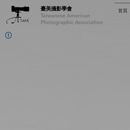
臺美攝影學會
首頁
Taiwanese American
Photographic Association