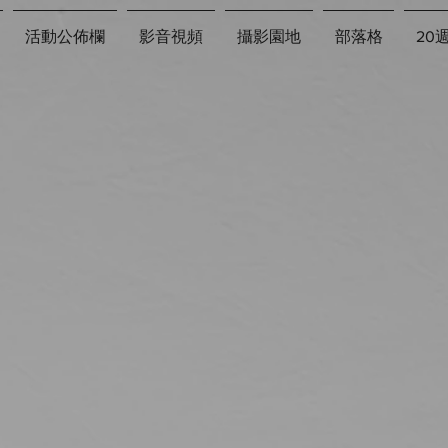
活動公佈欄
影音視頻
攝影園地
部落格
20