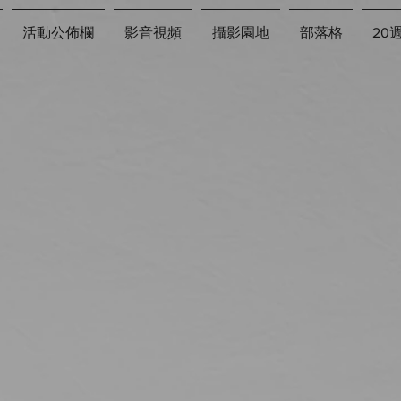
活動公佈欄
影音視頻
攝影園地
部落格
20