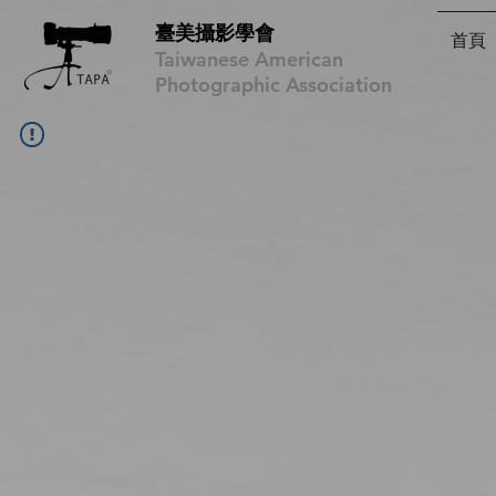
臺美攝影學會
首頁
Taiwanese American
Photographic Association