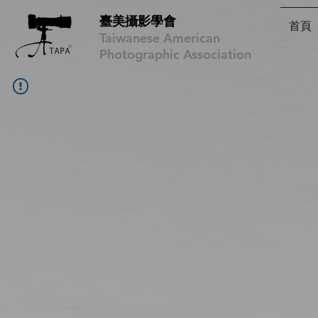
臺美攝影學會
首頁
Taiwanese American
Photographic Association