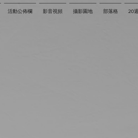
活動公佈欄
影音視頻
攝影園地
部落格
20