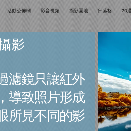
活動公佈欄
影音視頻
攝影園地
部落格
20
攝影
過濾鏡只讓紅外
，導致照片形成
眼所見不同的影