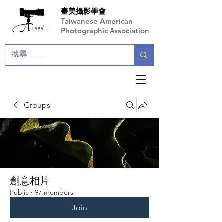
臺美攝影學會
Taiwanese American
Photographic Association
Groups
創意相片
Public
·
97 members
Join