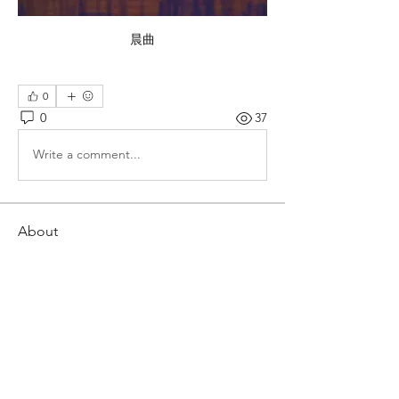
晨曲
0
0
37
Write a comment...
About
讓你的相片「Wow」起來！
Members
Shing Tsai
Follow
Him Young
Follow
Rona Liu
Follow