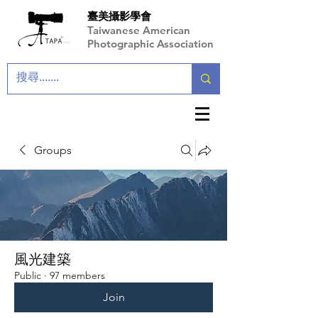
臺美攝影學會
Taiwanese American
Photographic Association
Groups
風光建築
Public
·
97 members
Join