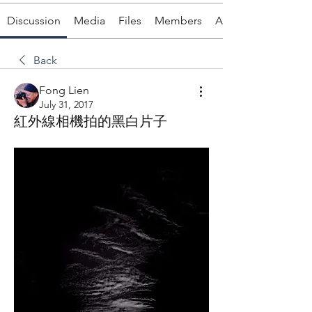
Discussion
Media
Files
Members
About
Back
Fong Lien
July 31, 2017
紅外線相機拍的黑白片子