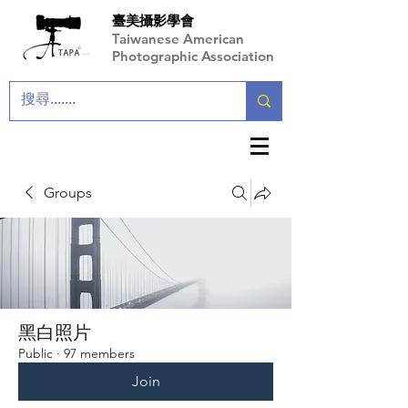
臺美攝影學會
Taiwanese American
Photographic Association
Groups
黑白照片
Public
·
97 members
Join