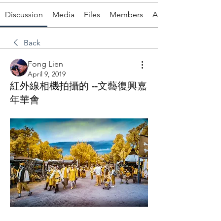
Discussion
Media
Files
Members
About
Back
Fong Lien
April 9, 2019
紅外線相機拍攝的 --文藝復興嘉
年華會