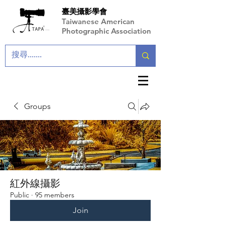
臺美攝影學會
Taiwanese American
Photographic Association
Groups
紅外線攝影
Public
·
95 members
Join