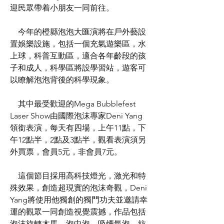
迎民眾帶着小朋友一同前往。
    今年的橙縣泡泡大匯演將在戶外藝設
置娛樂設施，包括一個充氣遊樂區，水
上球，科普互動區，適合各年齡段的孩
子和成人，科學區將設學習站，遊客可
以瞭解泡泡背後的科學現象。
    其中最受歡迎的Mega Bubblefest 
Laser Show由國際泡沫專家Deni Yang
領銜表演，每天有四場，上午11點，下
午12點半，2點及3點半，觀看表演須另
外買票，會員5元，非會員7元。
    這個節目採用高科技燈光，激光和特
殊效果，創造超現實的泡沫奇觀，Deni 
Yang將使用他獨創的獨門功夫並邀請幸
運的觀眾一同創造視覺震撼，作品包括
泡沫旋轉木馬，泡中泡，吸煙氣泡，紡