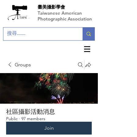
臺美攝影學會
Taiwanese American
Photographic Association
Groups
社區攝影活動消息
Public
·
97 members
Join