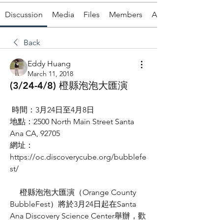
Discussion
Media
Files
Members
About
Back
Eddy Huang
March 11, 2018
(3/24-4/8) 橙縣泡泡大匯演
 時間：3月24日至4月8日
地點：2500 North Main Street Santa 
Ana CA, 92705
網址：
https://oc.discoverycube.org/bubblefe
st/ 
     橙縣泡泡大匯演（Orange County 
BubbleFest）將於3月24日起在Santa 
Ana Discovery Science Center舉辦，歡