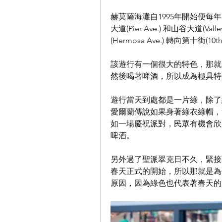
赫莫薩海灘自1995年開始便
大道(Pier Ave.) 和山谷大道(
(Hermosa Ave.) 轉向第十街
該遊行有一個很大的特色，那就
然後喝著啤酒，所以成為極具特
遊行當天到處都是一片綠，除了
愛爾蘭傳說如果身著綠衣綠帽，會
如一場慶祝派對，民眾有機會欣
啤酒。
另外過了聖派翠克日不久，緊接著
春天正式的開始，所以那就是為
原因，因為綠色也代表著春天的