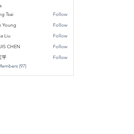
s
ng Tsai
Follow
m Young
Follow
a Liu
Follow
u
UIS CHEN
Follow
宝平
Follow
Members (97)