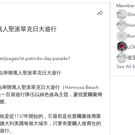
Member
Shi
Hi
each 萬人聖派翠克日大遊行
Ron
Rona Li
LO
张
pages/st-patricks-day-parade1 
See All 
11點舉辦萬人聖派翠克日大遊行
舉辦萬人聖派翠克日大遊行（Hermosa Beach 
arade），超過一百個遊行隊伍以綠色做為主題，慶祝愛爾蘭傳
樂。 
統是從1737年開始的，它最初是在愛爾蘭後裔聚
擴大到美國每個大城市，只要有愛爾人後裔住的
遊行。