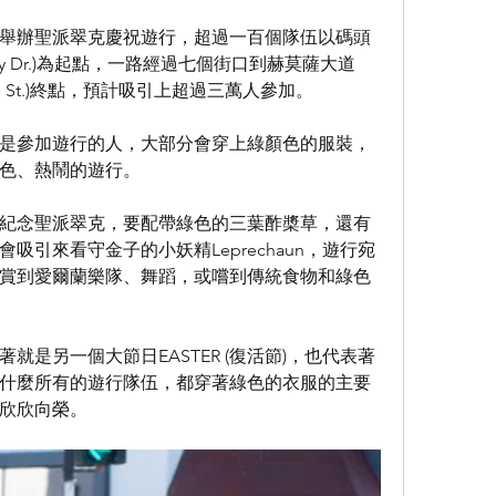
每年舉辦聖派翠克慶祝遊行，超過一百個隊伍以碼頭
Valley Dr.)為起點，一路經過七個街口到赫莫薩大道
(10th St.)終點，預計吸引上超過三萬人參加。
是參加遊行的人，大部分會穿上綠顏色的服裝，
色、熱鬧的遊行。
紀念聖派翠克，要配帶綠色的三葉酢槳草，還有
吸引來看守金子的小妖精Leprechaun，遊行宛
賞到愛爾蘭樂隊、舞蹈，或嚐到傳統食物和綠色
就是另一個大節日EASTER (復活節)，也代表著
什麼所有的遊行隊伍，都穿著綠色的衣服的主要
欣欣向榮。