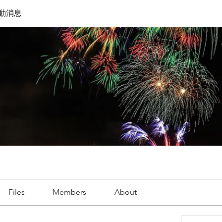
動消息
Files
Members
About