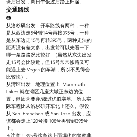
班后出发，周日午饭过后踏上归途。
交通路线
📷
从洛杉矶出发：开车路线有两种，一种
是从西边走5号转14号再接395号，一种
是从东边走15号再转395号，两种走法的
距离没有差太多，出发前可以先看一下
哪一条路路况比较好  （虽然从东边出发
走15号会比较近，但15号常常修路又可
能遇上去 Vegas 的车潮，所以不见得会
比较快）。
从湾区出发：地理位置上  Mammoth 
Lakes 就在湾区几座大城正东边的位
置，但因为要穿/绕过优胜美地，所以实
际车程比从洛杉矶开车北上还久。假设
从 San  Francisco 或 San Jose 出发，应
该都会走上120号接 108号再转到395号
上。
⚠️注意！395号这条路上面埋伏的警察非