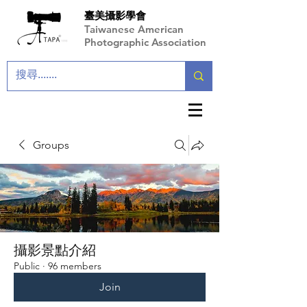
臺美攝影學會
Taiwanese American
Photographic Association
Groups
攝影景點介紹
Public
·
96 members
Join