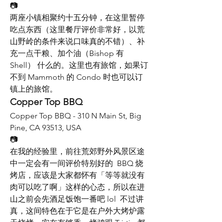
📷
两座小镇相聚约十五分钟，在这里暂停
吃点东西（这里餐厅评价非常好，以荒
山野岭的条件来说口味真的不错）、补
充一点干粮、加个油（Bishop 有 
Shell） 什么的。这里也有旅馆，如果订
不到 Mammoth 的 Condo 时也可以订
镇上的旅馆。
Copper Top BBQ
Copper Top BBQ - 310 N Main St, Big 
Pine, CA 93513, USA
📷
在我的经验里，前往荒郊野外风景区途
中一定会有一间评价特别好的  BBQ 烧
烤店，应该是大家都怀有「等等就没有
肉可以吃了啊」这样的心态，所以在进
山之前会先酒足饭饱一番吧 lol  不过讲
真，这间特色在于它是在户外大烤炉露