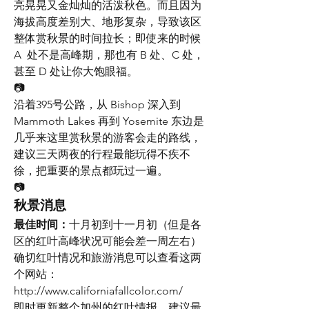
亮晃晃又金灿灿的活泼秋色。而且因为
海拔高度差别大、地形复杂，导致该区
整体赏秋景的时间拉长；即使来的时候 
A  处不是高峰期，那也有 B 处、C 处，
甚至 D 处让你大饱眼福。
📷
沿着395号公路，从 Bishop 深入到 
Mammoth Lakes 再到 Yosemite 东边是
几乎来这里赏秋景的游客会走的路线，
建议三天两夜的行程最能玩得不疾不
徐，把重要的景点都玩过一遍。
📷
秋景消息
最佳时间：
十月初到十一月初（但是各
区的红叶高峰状况可能会差一周左右）
确切红叶情况和旅游消息可以查看这两
个网站：
http://www.californiafallcolor.com/ 
即时更新整个加州的红叶情报，建议最