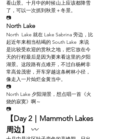
看山景。十月中的时候山上应该都降雪
了，可以一次抓到秋景＋冬景。
📷
North Lake
North  Lake 就在 Lake Sabrina 旁边，比
起近年来相当枯竭的 South Lake  来说
是比较受欢迎的赏秋之地，把它放在今
天的行程最后是因为要来看这里的夕阳
湖景。这段路有点难开，不过白杨树非
常高耸茂密，开车穿越这条树林小径，
像走入一片灿烂金黄当中。
📷
North Lake 夕阳湖景，想点唱一首《火
烧的寂寞》啊～
📷
【Day 2｜Mammoth Lakes 
周边】
〰️
十月中是这区叶子变色的高峰期，日出