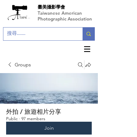
臺美攝影學會
Taiwanese American
Photographic Association
Groups
外拍 / 旅遊相片分享
Public
·
97 members
Join