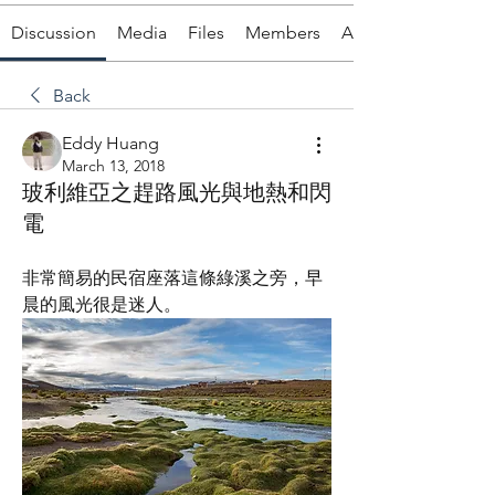
Discussion
Media
Files
Members
About
Back
Eddy Huang
March 13, 2018
玻利維亞之趕路風光與地熱和閃
電
非常簡易的民宿座落這條綠溪之旁，早
晨的風光很是迷人。