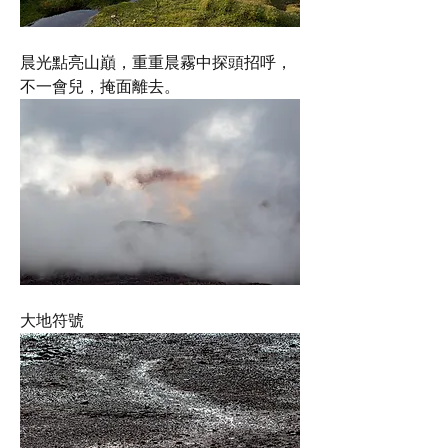
晨光點亮山巔，重重晨霧中探頭招呼，
不一會兒，掩面離去。
大地符號