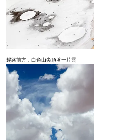
趕路前方，白色山尖頂著一片雲