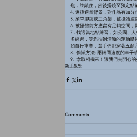
焦，並鎖住，然後擺鏡至預定點
4. 選擇適當背景，對作品有加分
5. 須單腳架或三角架，被攝體
6. 被攝體前方應留有足夠空間
7 . 找適當地點練習，如公園
多練習，等您拍到清晰的運動體
如自行車賽，選手們都穿著五顏
8.  偷懶方法: 兩輛同速度的
9.  拿取相機來！讓我們去開心
新手教學
Comments