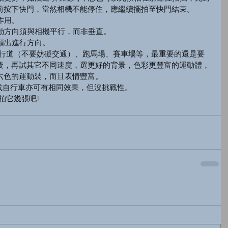
前按下快門，當然相機不能停住，應繼續擺拍至快門結束。
作用。
運動方向須與相機平行，而非垂直。
，顕出進行方向。
、人行道（不要妨礙交通）、跑馬場、賽車場等，最重要的還是要
後，再試其它不同速度，選更好的背景，色彩更豐富的運動體，
六色的運動裝，而且表情豐富。
車子或自行車亦可有相同效果，但沒挑戰性。
的拍它幾張吧!