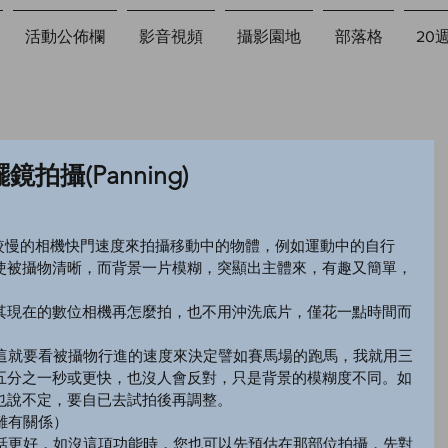
活動公佈欄
影音視頻
攝影園地
部落格
20
拍攝(Panning)
利用較慢的相機快門速度來拍攝移動中的物體，例如運動中的自行
使被攝物清晰，而背景一片模糊，突顯出主體來，有趣又簡單，
其現在的數位相機再怎麼拍，也不用沖洗底片，僅花一點時間而
？這就要看被攝物行進的速度來決定譬如賽馬場的跑馬，我就用三
五分之一秒或更快，也沒人會反對，只是背景的模糊度不同。如
也說不定，要自已去試拍後再調整。
離有關係）
的話更好，如沒這項功能時，您也可以先預估在那部位拍攝，先對