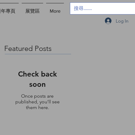
週年專頁
展覽區
More
Log In
Featured Posts
Check back
soon
Once posts are
published, you’ll see
them here.