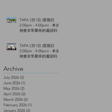
TAPA 3月1日 (星期日
2:00pm - 4:00pm) - 本次
例會非常榮幸的邀請到馬
馭先生與您介紹中歐四個
文化城並分享他的攝影作
TAPA 2月1日 (星期日
品及心得。
2:00pm - 4:00pm) - 本次
例會非常榮幸的邀請到
Simon Chen 陳十方與您
講解手機攝影。
Archive
July 2026
(2)
2 posts
June 2026
(1)
1 post
May 2026
(2)
2 posts
April 2026
(2)
2 posts
March 2026
(2)
2 posts
February 2026
(1)
1 post
January 2026
(2)
2 posts