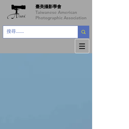
臺美攝影學會
Taiwanese American
Photographic Association