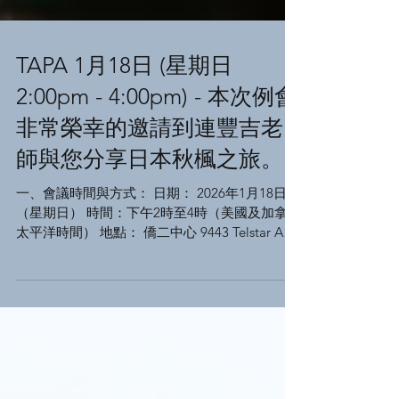
TAPA 1月18日 (星期日
2:00pm - 4:00pm) - 本次例會
非常榮幸的邀請到連豐吉老
師與您分享日本秋楓之旅。
一、會議時間與方式： 日期： 2026年1月18日
（星期日） 時間：下午2時至4時（美國及加拿大
太平洋時間） 地點： 僑二中心 9443 Telstar Ave.
El Monte, CA 91731 二、講座主題與講師： 主
題： 日本秋楓之旅 主講人： 連豐吉 三、講座內
容簡介 大家好, 此次講座 1. 將向大家介紹去年十
一月到日本京都幾個景點拍攝的相片，包括用紅
外線相機拍攝的片子。 2. 將用這些片子做後製的
理念說明，和後製流程的解說。 3. 將示範如何使