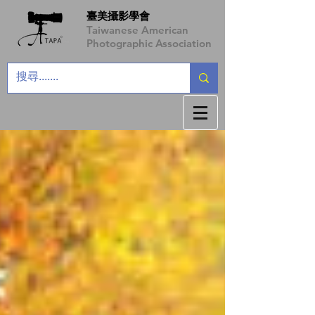
臺美攝影學會
Taiwanese American
Photographic Association