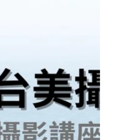
用 ChapGPT AI 協助自我在家學習。 本次例會
內容豐富，誠摯邀請全體會員踴躍出席，亦歡迎
對攝影有興趣之親友共同參與。 TAPA向前行，
需要您支持！ 台美攝影學會（TAPA） 會長：施
慶順 整理發佈：裘慎飛