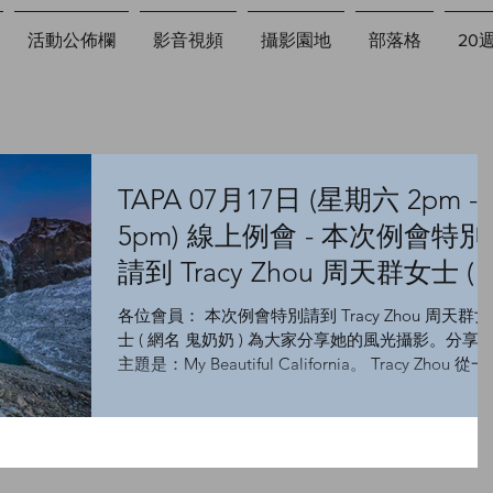
活動公佈欄
影音視頻
攝影園地
部落格
20
TAPA 07月17日 (星期六 2pm -
5pm) 線上例會 - 本次例會特別
請到 Tracy Zhou 周天群女士 (
網名 鬼奶奶 ) 為大家分享她的
各位會員： 本次例會特別請到 Tracy Zhou 周天群女
風光攝影。
士 ( 網名 鬼奶奶 ) 為大家分享她的風光攝影。分享
主題是：My Beautiful California。 Tracy Zhou 從
北美硅谷高科技行業的女博士，華麗轉身成為行跡
天涯海角的風光攝影女俠。從...