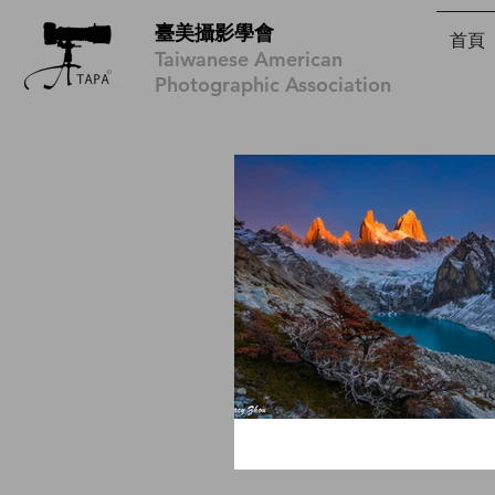
臺美攝影學會
首頁
Taiwanese American
Photographic Association