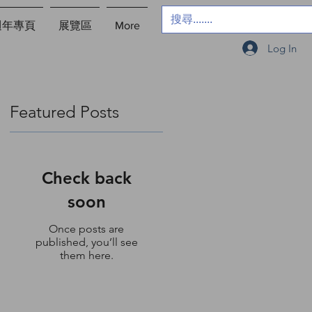
週年專頁
展覽區
More
Log In
Featured Posts
Check back
soon
的
Once posts are
一位
published, you’ll see
於
them here.