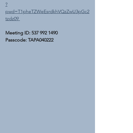
?
pwd=T1pheTZWeEsrdkhVQzZwU3pGc2
tzdz09 
Meeting ID: 537 992 1490
Passcode: TAPA040222