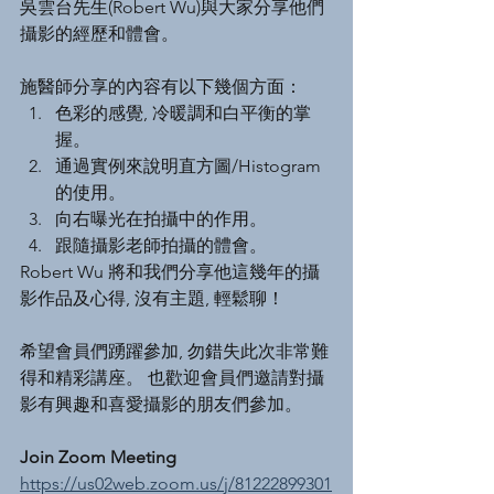
吳雲台先生(Robert Wu)與大家分享他們
攝影的經歷和體會。
施醫師分享的內容有以下幾個方面：
色彩的感覺, 冷暖調和白平衡的掌
握。
通過實例來說明直方圖/Histogram 
的使用。
向右曝光在拍攝中的作用。
跟隨攝影老師拍攝的體會。
Robert Wu 將和我們分享他這幾年的攝
影作品及心得, 沒有主題, 輕鬆聊！
希望會員們踴躍參加, 勿錯失此次非常難
得和精彩講座。 也歡迎會員們邀請對攝
影有興趣和喜愛攝影的朋友們參加。
Join Zoom Meeting
https://us02web.zoom.us/j/81222899301