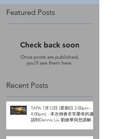
Featured Posts
Check back soon
Once posts are published,
you’ll see them here.
Recent Posts
TAPA 7月12日 (星期日 2:00pm -
4:00pm) - 本次例會非常榮幸的邀
請到Dennis Liu 劉維華與您講解
Lightroom Q&A 。